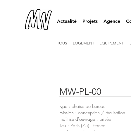
Actualité
Projets
Agence
Co
TOUS
LOGEMENT
EQUIPEMENT
MW-PL-00
type :
chaise de bureau
mission :
conception / réalisation
maîtrise d'ouvrage :
privée
lieu :
Paris (75) - France